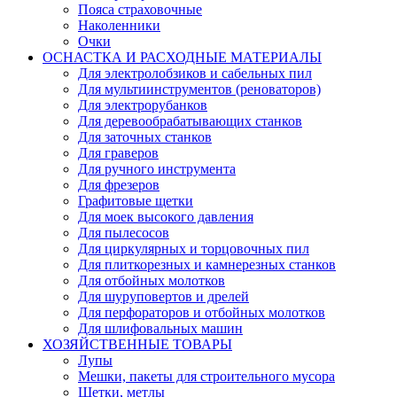
Пояса страховочные
Наколенники
Очки
ОСНАСТКА И РАСХОДНЫЕ МАТЕРИАЛЫ
Для электролобзиков и сабельных пил
Для мультиинструментов (реноваторов)
Для электрорубанков
Для деревообрабатывающих станков
Для заточных станков
Для граверов
Для ручного инструмента
Для фрезеров
Графитовые щетки
Для моек высокого давления
Для пылесосов
Для циркулярных и торцовочных пил
Для плиткорезных и камнерезных станков
Для отбойных молотков
Для шуруповертов и дрелей
Для перфораторов и отбойных молотков
Для шлифовальных машин
ХОЗЯЙСТВЕННЫЕ ТОВАРЫ
Лупы
Мешки, пакеты для строительного мусора
Щетки, метлы