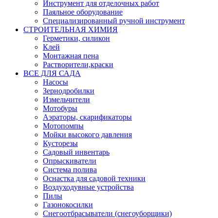
Инструмент для отделочных работ
Паяльное оборудование
Специализированный ручной инструмент
СТРОИТЕЛЬНАЯ ХИМИЯ
Герметики, силикон
Клей
Монтажная пена
Растворители,краски
ВСЕ ДЛЯ САДА
Насосы
Зернодробилки
Измельчители
Мотобуры
Аэраторы, скарификаторы
Мотопомпы
Мойки высокого давления
Кусторезы
Садовый инвентарь
Опрыскиватели
Система полива
Оснастка для садовой техники
Воздуходувные устройства
Пилы
Газонокосилки
Снегоотбрасыватели (снегоуборщики)