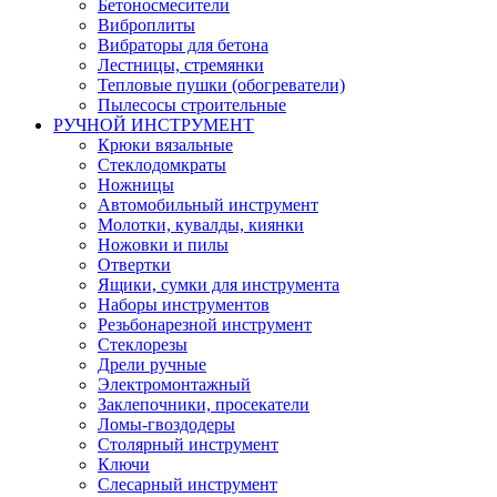
Бетоносмесители
Виброплиты
Вибраторы для бетона
Лестницы, стремянки
Тепловые пушки (обогреватели)
Пылесосы строительные
РУЧНОЙ ИНСТРУМЕНТ
Крюки вязальные
Стеклодомкраты
Ножницы
Автомобильный инструмент
Молотки, кувалды, киянки
Ножовки и пилы
Отвертки
Ящики, сумки для инструмента
Наборы инструментов
Резьбонарезной инструмент
Стеклорезы
Дрели ручные
Электромонтажный
Заклепочники, просекатели
Ломы-гвоздодеры
Столярный инструмент
Ключи
Слесарный инструмент