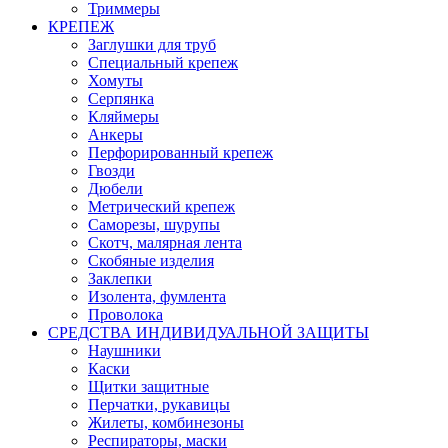
Триммеры
КРЕПЕЖ
Заглушки для труб
Специальный крепеж
Хомуты
Серпянка
Кляймеры
Анкеры
Перфорированный крепеж
Гвозди
Дюбели
Метрический крепеж
Саморезы, шурупы
Скотч, малярная лента
Скобяные изделия
Заклепки
Изолента, фумлента
Проволока
СРЕДСТВА ИНДИВИДУАЛЬНОЙ ЗАЩИТЫ
Наушники
Каски
Щитки защитные
Перчатки, рукавицы
Жилеты, комбинезоны
Респираторы, маски