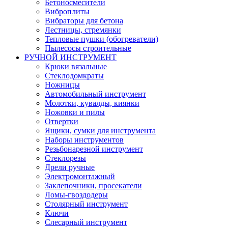
Бетоносмесители
Виброплиты
Вибраторы для бетона
Лестницы, стремянки
Тепловые пушки (обогреватели)
Пылесосы строительные
РУЧНОЙ ИНСТРУМЕНТ
Крюки вязальные
Стеклодомкраты
Ножницы
Автомобильный инструмент
Молотки, кувалды, киянки
Ножовки и пилы
Отвертки
Ящики, сумки для инструмента
Наборы инструментов
Резьбонарезной инструмент
Стеклорезы
Дрели ручные
Электромонтажный
Заклепочники, просекатели
Ломы-гвоздодеры
Столярный инструмент
Ключи
Слесарный инструмент