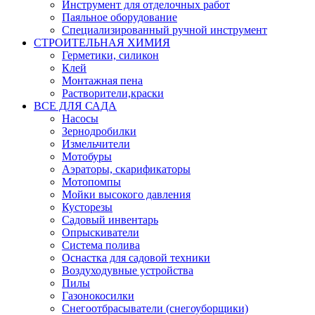
Инструмент для отделочных работ
Паяльное оборудование
Специализированный ручной инструмент
СТРОИТЕЛЬНАЯ ХИМИЯ
Герметики, силикон
Клей
Монтажная пена
Растворители,краски
ВСЕ ДЛЯ САДА
Насосы
Зернодробилки
Измельчители
Мотобуры
Аэраторы, скарификаторы
Мотопомпы
Мойки высокого давления
Кусторезы
Садовый инвентарь
Опрыскиватели
Система полива
Оснастка для садовой техники
Воздуходувные устройства
Пилы
Газонокосилки
Снегоотбрасыватели (снегоуборщики)