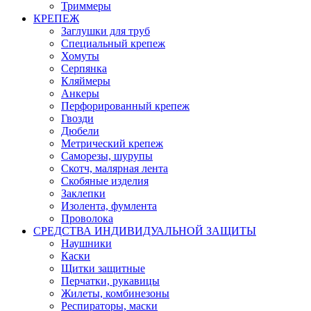
Триммеры
КРЕПЕЖ
Заглушки для труб
Специальный крепеж
Хомуты
Серпянка
Кляймеры
Анкеры
Перфорированный крепеж
Гвозди
Дюбели
Метрический крепеж
Саморезы, шурупы
Скотч, малярная лента
Скобяные изделия
Заклепки
Изолента, фумлента
Проволока
СРЕДСТВА ИНДИВИДУАЛЬНОЙ ЗАЩИТЫ
Наушники
Каски
Щитки защитные
Перчатки, рукавицы
Жилеты, комбинезоны
Респираторы, маски