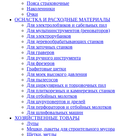
Пояса страховочные
Наколенники
Очки
ОСНАСТКА И РАСХОДНЫЕ МАТЕРИАЛЫ
Для электролобзиков и сабельных пил
Для мультиинструментов (реноваторов)
Для электрорубанков
Для деревообрабатывающих станков
Для заточных станков
Для граверов
Для ручного инструмента
Для фрезеров
Графитовые щетки
Для моек высокого давления
Для пылесосов
Для циркулярных и торцовочных пил
Для плиткорезных и камнерезных станков
Для отбойных молотков
Для шуруповертов и дрелей
Для перфораторов и отбойных молотков
Для шлифовальных машин
ХОЗЯЙСТВЕННЫЕ ТОВАРЫ
Лупы
Мешки, пакеты для строительного мусора
Щетки, метлы