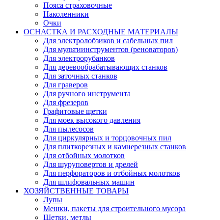
Пояса страховочные
Наколенники
Очки
ОСНАСТКА И РАСХОДНЫЕ МАТЕРИАЛЫ
Для электролобзиков и сабельных пил
Для мультиинструментов (реноваторов)
Для электрорубанков
Для деревообрабатывающих станков
Для заточных станков
Для граверов
Для ручного инструмента
Для фрезеров
Графитовые щетки
Для моек высокого давления
Для пылесосов
Для циркулярных и торцовочных пил
Для плиткорезных и камнерезных станков
Для отбойных молотков
Для шуруповертов и дрелей
Для перфораторов и отбойных молотков
Для шлифовальных машин
ХОЗЯЙСТВЕННЫЕ ТОВАРЫ
Лупы
Мешки, пакеты для строительного мусора
Щетки, метлы