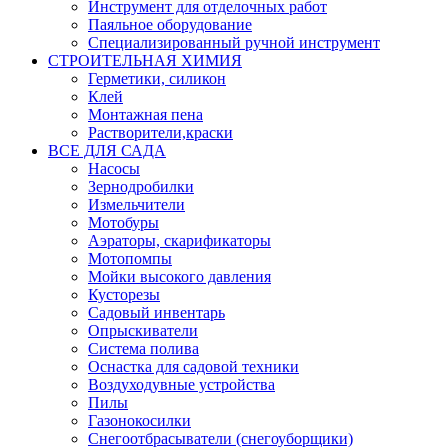
Инструмент для отделочных работ
Паяльное оборудование
Специализированный ручной инструмент
СТРОИТЕЛЬНАЯ ХИМИЯ
Герметики, силикон
Клей
Монтажная пена
Растворители,краски
ВСЕ ДЛЯ САДА
Насосы
Зернодробилки
Измельчители
Мотобуры
Аэраторы, скарификаторы
Мотопомпы
Мойки высокого давления
Кусторезы
Садовый инвентарь
Опрыскиватели
Система полива
Оснастка для садовой техники
Воздуходувные устройства
Пилы
Газонокосилки
Снегоотбрасыватели (снегоуборщики)