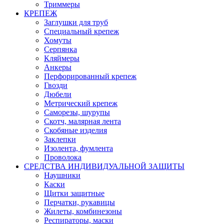
Триммеры
КРЕПЕЖ
Заглушки для труб
Специальный крепеж
Хомуты
Серпянка
Кляймеры
Анкеры
Перфорированный крепеж
Гвозди
Дюбели
Метрический крепеж
Саморезы, шурупы
Скотч, малярная лента
Скобяные изделия
Заклепки
Изолента, фумлента
Проволока
СРЕДСТВА ИНДИВИДУАЛЬНОЙ ЗАЩИТЫ
Наушники
Каски
Щитки защитные
Перчатки, рукавицы
Жилеты, комбинезоны
Респираторы, маски