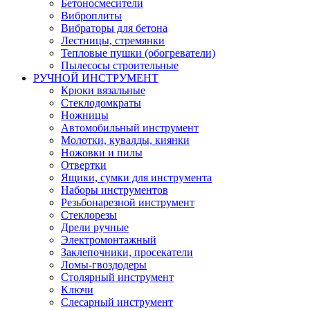
Бетоносмесители
Виброплиты
Вибраторы для бетона
Лестницы, стремянки
Тепловые пушки (обогреватели)
Пылесосы строительные
РУЧНОЙ ИНСТРУМЕНТ
Крюки вязальные
Стеклодомкраты
Ножницы
Автомобильный инструмент
Молотки, кувалды, киянки
Ножовки и пилы
Отвертки
Ящики, сумки для инструмента
Наборы инструментов
Резьбонарезной инструмент
Стеклорезы
Дрели ручные
Электромонтажный
Заклепочники, просекатели
Ломы-гвоздодеры
Столярный инструмент
Ключи
Слесарный инструмент