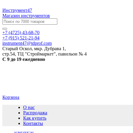
Инструмент47
Магазин инструментов
+7 (4725) 43-68-70
+7 (915) 521-21-94
instrument47@tdprof.com
Старый Оскол, мкр. Дубрава 1,
стр.54, ТЦ "Строймаркет", павильон № 4
С 9 до 19 ежедневно
Корзина
О нас
Распродажа
Как купить
Контакты