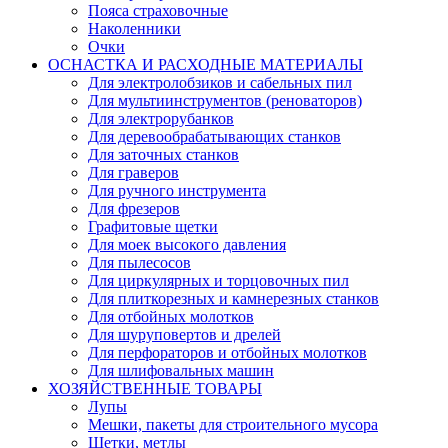
Пояса страховочные
Наколенники
Очки
ОСНАСТКА И РАСХОДНЫЕ МАТЕРИАЛЫ
Для электролобзиков и сабельных пил
Для мультиинструментов (реноваторов)
Для электрорубанков
Для деревообрабатывающих станков
Для заточных станков
Для граверов
Для ручного инструмента
Для фрезеров
Графитовые щетки
Для моек высокого давления
Для пылесосов
Для циркулярных и торцовочных пил
Для плиткорезных и камнерезных станков
Для отбойных молотков
Для шуруповертов и дрелей
Для перфораторов и отбойных молотков
Для шлифовальных машин
ХОЗЯЙСТВЕННЫЕ ТОВАРЫ
Лупы
Мешки, пакеты для строительного мусора
Щетки, метлы