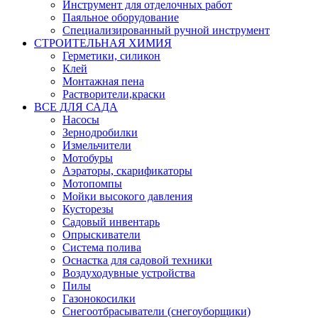
Инструмент для отделочных работ
Паяльное оборудование
Специализированный ручной инструмент
СТРОИТЕЛЬНАЯ ХИМИЯ
Герметики, силикон
Клей
Монтажная пена
Растворители,краски
ВСЕ ДЛЯ САДА
Насосы
Зернодробилки
Измельчители
Мотобуры
Аэраторы, скарификаторы
Мотопомпы
Мойки высокого давления
Кусторезы
Садовый инвентарь
Опрыскиватели
Система полива
Оснастка для садовой техники
Воздуходувные устройства
Пилы
Газонокосилки
Снегоотбрасыватели (снегоуборщики)