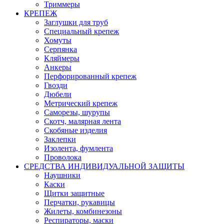
Триммеры
КРЕПЕЖ
Заглушки для труб
Специальный крепеж
Хомуты
Серпянка
Кляймеры
Анкеры
Перфорированный крепеж
Гвозди
Дюбели
Метрический крепеж
Саморезы, шурупы
Скотч, малярная лента
Скобяные изделия
Заклепки
Изолента, фумлента
Проволока
СРЕДСТВА ИНДИВИДУАЛЬНОЙ ЗАЩИТЫ
Наушники
Каски
Щитки защитные
Перчатки, рукавицы
Жилеты, комбинезоны
Респираторы, маски