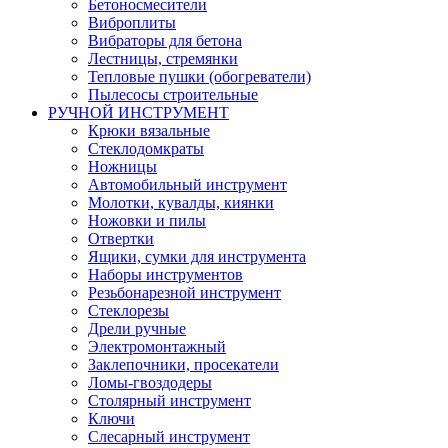
Бетоносмесители
Виброплиты
Вибраторы для бетона
Лестницы, стремянки
Тепловые пушки (обогреватели)
Пылесосы строительные
РУЧНОЙ ИНСТРУМЕНТ
Крюки вязальные
Стеклодомкраты
Ножницы
Автомобильный инструмент
Молотки, кувалды, киянки
Ножовки и пилы
Отвертки
Ящики, сумки для инструмента
Наборы инструментов
Резьбонарезной инструмент
Стеклорезы
Дрели ручные
Электромонтажный
Заклепочники, просекатели
Ломы-гвоздодеры
Столярный инструмент
Ключи
Слесарный инструмент