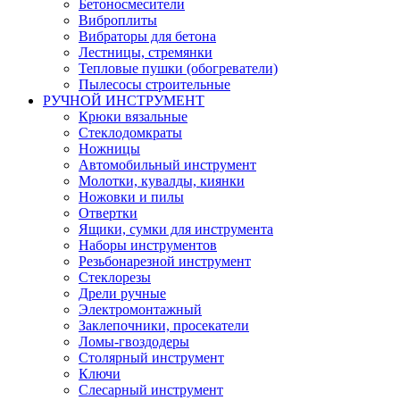
Бетоносмесители
Виброплиты
Вибраторы для бетона
Лестницы, стремянки
Тепловые пушки (обогреватели)
Пылесосы строительные
РУЧНОЙ ИНСТРУМЕНТ
Крюки вязальные
Стеклодомкраты
Ножницы
Автомобильный инструмент
Молотки, кувалды, киянки
Ножовки и пилы
Отвертки
Ящики, сумки для инструмента
Наборы инструментов
Резьбонарезной инструмент
Стеклорезы
Дрели ручные
Электромонтажный
Заклепочники, просекатели
Ломы-гвоздодеры
Столярный инструмент
Ключи
Слесарный инструмент