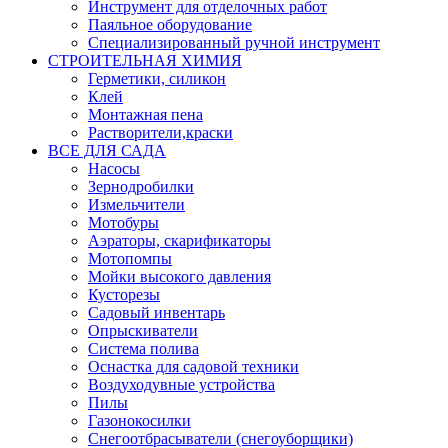
Инструмент для отделочных работ
Паяльное оборудование
Специализированный ручной инструмент
СТРОИТЕЛЬНАЯ ХИМИЯ
Герметики, силикон
Клей
Монтажная пена
Растворители,краски
ВСЕ ДЛЯ САДА
Насосы
Зернодробилки
Измельчители
Мотобуры
Аэраторы, скарификаторы
Мотопомпы
Мойки высокого давления
Кусторезы
Садовый инвентарь
Опрыскиватели
Система полива
Оснастка для садовой техники
Воздуходувные устройства
Пилы
Газонокосилки
Снегоотбрасыватели (снегоуборщики)