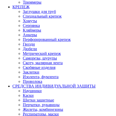
Триммеры
КРЕПЕЖ
Заглушки для труб
Специальный крепеж
Хомуты
Серпянка
Кляймеры
Анкеры
Перфорированный крепеж
Гвозди
Дюбели
Метрический крепеж
Саморезы, шурупы
Скотч, малярная лента
Скобяные изделия
Заклепки
Изолента, фумлента
Проволока
СРЕДСТВА ИНДИВИДУАЛЬНОЙ ЗАЩИТЫ
Наушники
Каски
Щитки защитные
Перчатки, рукавицы
Жилеты, комбинезоны
Респираторы, маски