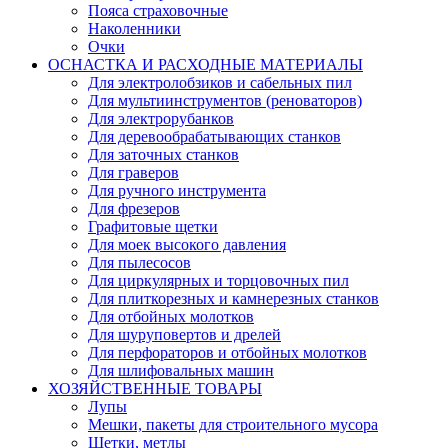
Пояса страховочные
Наколенники
Очки
ОСНАСТКА И РАСХОДНЫЕ МАТЕРИАЛЫ
Для электролобзиков и сабельных пил
Для мультиинструментов (реноваторов)
Для электрорубанков
Для деревообрабатывающих станков
Для заточных станков
Для граверов
Для ручного инструмента
Для фрезеров
Графитовые щетки
Для моек высокого давления
Для пылесосов
Для циркулярных и торцовочных пил
Для плиткорезных и камнерезных станков
Для отбойных молотков
Для шуруповертов и дрелей
Для перфораторов и отбойных молотков
Для шлифовальных машин
ХОЗЯЙСТВЕННЫЕ ТОВАРЫ
Лупы
Мешки, пакеты для строительного мусора
Щетки, метлы