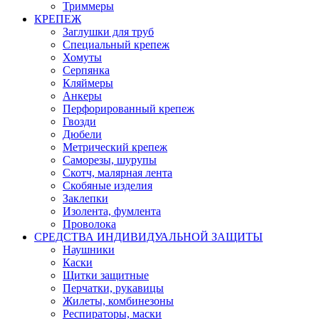
Триммеры
КРЕПЕЖ
Заглушки для труб
Специальный крепеж
Хомуты
Серпянка
Кляймеры
Анкеры
Перфорированный крепеж
Гвозди
Дюбели
Метрический крепеж
Саморезы, шурупы
Скотч, малярная лента
Скобяные изделия
Заклепки
Изолента, фумлента
Проволока
СРЕДСТВА ИНДИВИДУАЛЬНОЙ ЗАЩИТЫ
Наушники
Каски
Щитки защитные
Перчатки, рукавицы
Жилеты, комбинезоны
Респираторы, маски