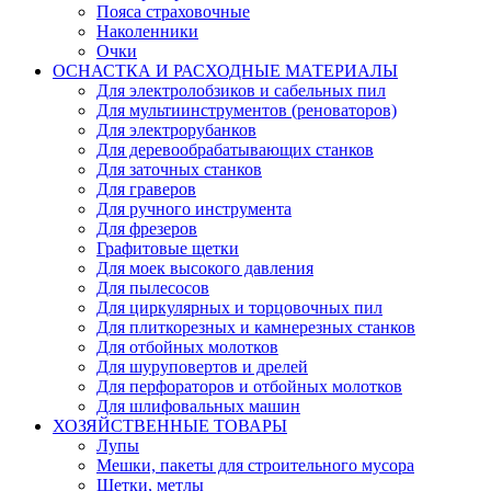
Пояса страховочные
Наколенники
Очки
ОСНАСТКА И РАСХОДНЫЕ МАТЕРИАЛЫ
Для электролобзиков и сабельных пил
Для мультиинструментов (реноваторов)
Для электрорубанков
Для деревообрабатывающих станков
Для заточных станков
Для граверов
Для ручного инструмента
Для фрезеров
Графитовые щетки
Для моек высокого давления
Для пылесосов
Для циркулярных и торцовочных пил
Для плиткорезных и камнерезных станков
Для отбойных молотков
Для шуруповертов и дрелей
Для перфораторов и отбойных молотков
Для шлифовальных машин
ХОЗЯЙСТВЕННЫЕ ТОВАРЫ
Лупы
Мешки, пакеты для строительного мусора
Щетки, метлы