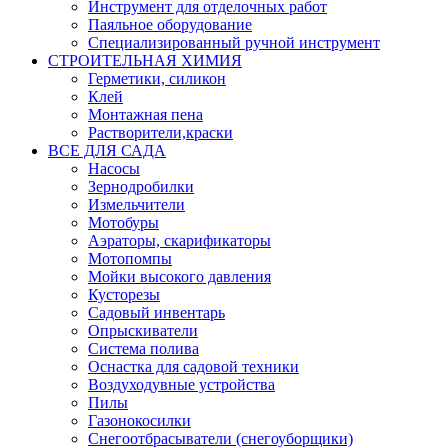
Инструмент для отделочных работ
Паяльное оборудование
Специализированный ручной инструмент
СТРОИТЕЛЬНАЯ ХИМИЯ
Герметики, силикон
Клей
Монтажная пена
Растворители,краски
ВСЕ ДЛЯ САДА
Насосы
Зернодробилки
Измельчители
Мотобуры
Аэраторы, скарификаторы
Мотопомпы
Мойки высокого давления
Кусторезы
Садовый инвентарь
Опрыскиватели
Система полива
Оснастка для садовой техники
Воздуходувные устройства
Пилы
Газонокосилки
Снегоотбрасыватели (снегоуборщики)