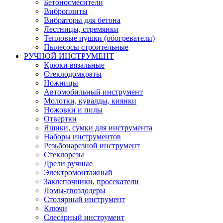
Бетоносмесители
Виброплиты
Вибраторы для бетона
Лестницы, стремянки
Тепловые пушки (обогреватели)
Пылесосы строительные
РУЧНОЙ ИНСТРУМЕНТ
Крюки вязальные
Стеклодомкраты
Ножницы
Автомобильный инструмент
Молотки, кувалды, киянки
Ножовки и пилы
Отвертки
Ящики, сумки для инструмента
Наборы инструментов
Резьбонарезной инструмент
Стеклорезы
Дрели ручные
Электромонтажный
Заклепочники, просекатели
Ломы-гвоздодеры
Столярный инструмент
Ключи
Слесарный инструмент