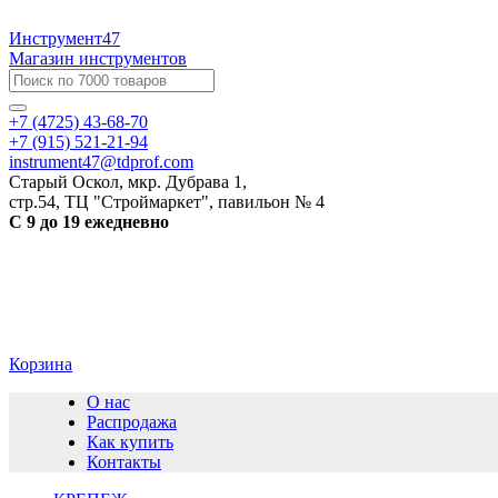
Инструмент47
Магазин инструментов
+7 (4725) 43-68-70
+7 (915) 521-21-94
instrument47@tdprof.com
Старый Оскол, мкр. Дубрава 1,
стр.54, ТЦ "Строймаркет", павильон № 4
С 9 до 19 ежедневно
Корзина
О нас
Распродажа
Как купить
Контакты