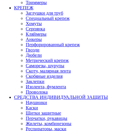
Триммеры
КРЕПЕЖ
Заглушки для труб
Специальный крепеж
Хомуты
Серпянка
Кляймеры
Анкеры
Перфорированный крепеж
Гвозди
Дюбели
Метрический крепеж
Саморезы, шурупы
Скотч, малярная лента
Скобяные изделия
Заклепки
Изолента, фумлента
Проволока
СРЕДСТВА ИНДИВИДУАЛЬНОЙ ЗАЩИТЫ
Наушники
Каски
Щитки защитные
Перчатки, рукавицы
Жилеты, комбинезоны
Респираторы, маски