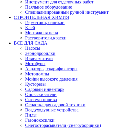
Инструмент для отделочных работ
Паяльное оборудование
Специализированный ручной инструмент
СТРОИТЕЛЬНАЯ ХИМИЯ
Герметики, силикон
Клей
Монтажная пена
Растворители,краски
ВСЕ ДЛЯ САДА
Насосы
Зернодробилки
Измельчители
Мотобуры
Аэраторы, скарификаторы
Мотопомпы
Мойки высокого давления
Кусторезы
Садовый инвентарь
Опрыскиватели
Система полива
Оснастка для садовой техники
Воздуходувные устройства
Пилы
Газонокосилки
Снегоотбрасыватели (снегоуборщики)