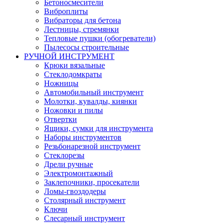
Бетоносмесители
Виброплиты
Вибраторы для бетона
Лестницы, стремянки
Тепловые пушки (обогреватели)
Пылесосы строительные
РУЧНОЙ ИНСТРУМЕНТ
Крюки вязальные
Стеклодомкраты
Ножницы
Автомобильный инструмент
Молотки, кувалды, киянки
Ножовки и пилы
Отвертки
Ящики, сумки для инструмента
Наборы инструментов
Резьбонарезной инструмент
Стеклорезы
Дрели ручные
Электромонтажный
Заклепочники, просекатели
Ломы-гвоздодеры
Столярный инструмент
Ключи
Слесарный инструмент