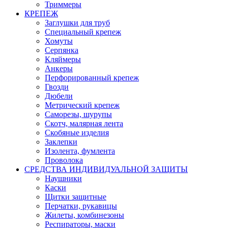
Триммеры
КРЕПЕЖ
Заглушки для труб
Специальный крепеж
Хомуты
Серпянка
Кляймеры
Анкеры
Перфорированный крепеж
Гвозди
Дюбели
Метрический крепеж
Саморезы, шурупы
Скотч, малярная лента
Скобяные изделия
Заклепки
Изолента, фумлента
Проволока
СРЕДСТВА ИНДИВИДУАЛЬНОЙ ЗАЩИТЫ
Наушники
Каски
Щитки защитные
Перчатки, рукавицы
Жилеты, комбинезоны
Респираторы, маски