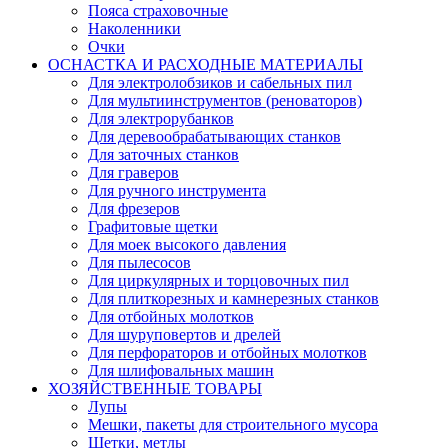
Пояса страховочные
Наколенники
Очки
ОСНАСТКА И РАСХОДНЫЕ МАТЕРИАЛЫ
Для электролобзиков и сабельных пил
Для мультиинструментов (реноваторов)
Для электрорубанков
Для деревообрабатывающих станков
Для заточных станков
Для граверов
Для ручного инструмента
Для фрезеров
Графитовые щетки
Для моек высокого давления
Для пылесосов
Для циркулярных и торцовочных пил
Для плиткорезных и камнерезных станков
Для отбойных молотков
Для шуруповертов и дрелей
Для перфораторов и отбойных молотков
Для шлифовальных машин
ХОЗЯЙСТВЕННЫЕ ТОВАРЫ
Лупы
Мешки, пакеты для строительного мусора
Щетки, метлы