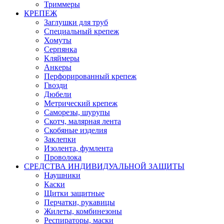
Триммеры
КРЕПЕЖ
Заглушки для труб
Специальный крепеж
Хомуты
Серпянка
Кляймеры
Анкеры
Перфорированный крепеж
Гвозди
Дюбели
Метрический крепеж
Саморезы, шурупы
Скотч, малярная лента
Скобяные изделия
Заклепки
Изолента, фумлента
Проволока
СРЕДСТВА ИНДИВИДУАЛЬНОЙ ЗАЩИТЫ
Наушники
Каски
Щитки защитные
Перчатки, рукавицы
Жилеты, комбинезоны
Респираторы, маски