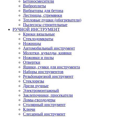
Бетоносмесители
Виброплиты
Вибраторы для бетона
Лестницы, стремянки
Тепловые пушки (обогреватели)
Пылесосы строительные
РУЧНОЙ ИНСТРУМЕНТ
Крюки вязальные
Стеклодомкраты
Ножницы
Автомобильный инструмент
Молотки, кувалды, киянки
Ножовки и пилы
Отвертки
Ящики, сумки для инструмента
Наборы инструментов
Резьбонарезной инструмент
Стеклорезы
Дрели ручные
Электромонтажный
Заклепочники, просекатели
Ломы-гвоздодеры
Столярный инструмент
Ключи
Слесарный инструмент