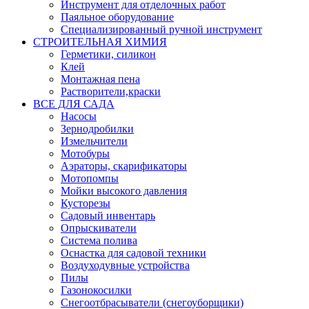
Инструмент для отделочных работ
Паяльное оборудование
Специализированный ручной инструмент
СТРОИТЕЛЬНАЯ ХИМИЯ
Герметики, силикон
Клей
Монтажная пена
Растворители,краски
ВСЕ ДЛЯ САДА
Насосы
Зернодробилки
Измельчители
Мотобуры
Аэраторы, скарификаторы
Мотопомпы
Мойки высокого давления
Кусторезы
Садовый инвентарь
Опрыскиватели
Система полива
Оснастка для садовой техники
Воздуходувные устройства
Пилы
Газонокосилки
Снегоотбрасыватели (снегоуборщики)