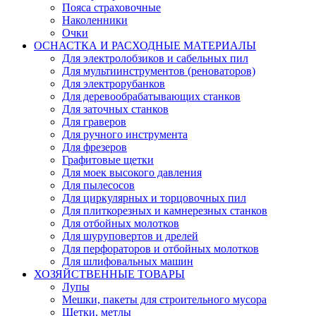
Пояса страховочные
Наколенники
Очки
ОСНАСТКА И РАСХОДНЫЕ МАТЕРИАЛЫ
Для электролобзиков и сабельных пил
Для мультиинструментов (реноваторов)
Для электрорубанков
Для деревообрабатывающих станков
Для заточных станков
Для граверов
Для ручного инструмента
Для фрезеров
Графитовые щетки
Для моек высокого давления
Для пылесосов
Для циркулярных и торцовочных пил
Для плиткорезных и камнерезных станков
Для отбойных молотков
Для шуруповертов и дрелей
Для перфораторов и отбойных молотков
Для шлифовальных машин
ХОЗЯЙСТВЕННЫЕ ТОВАРЫ
Лупы
Мешки, пакеты для строительного мусора
Щетки, метлы