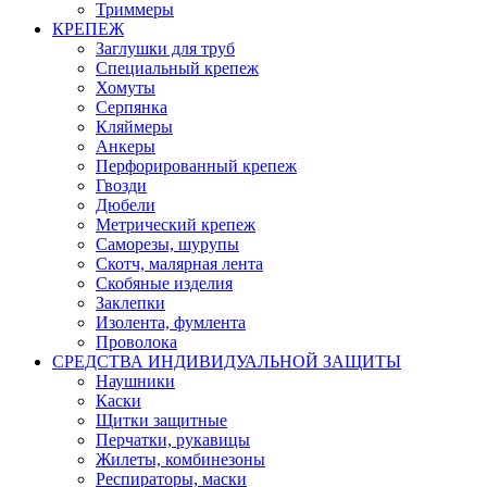
Триммеры
КРЕПЕЖ
Заглушки для труб
Специальный крепеж
Хомуты
Серпянка
Кляймеры
Анкеры
Перфорированный крепеж
Гвозди
Дюбели
Метрический крепеж
Саморезы, шурупы
Скотч, малярная лента
Скобяные изделия
Заклепки
Изолента, фумлента
Проволока
СРЕДСТВА ИНДИВИДУАЛЬНОЙ ЗАЩИТЫ
Наушники
Каски
Щитки защитные
Перчатки, рукавицы
Жилеты, комбинезоны
Респираторы, маски