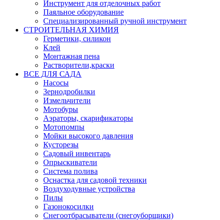
Инструмент для отделочных работ
Паяльное оборудование
Специализированный ручной инструмент
СТРОИТЕЛЬНАЯ ХИМИЯ
Герметики, силикон
Клей
Монтажная пена
Растворители,краски
ВСЕ ДЛЯ САДА
Насосы
Зернодробилки
Измельчители
Мотобуры
Аэраторы, скарификаторы
Мотопомпы
Мойки высокого давления
Кусторезы
Садовый инвентарь
Опрыскиватели
Система полива
Оснастка для садовой техники
Воздуходувные устройства
Пилы
Газонокосилки
Снегоотбрасыватели (снегоуборщики)