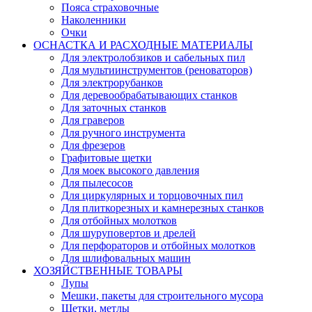
Пояса страховочные
Наколенники
Очки
ОСНАСТКА И РАСХОДНЫЕ МАТЕРИАЛЫ
Для электролобзиков и сабельных пил
Для мультиинструментов (реноваторов)
Для электрорубанков
Для деревообрабатывающих станков
Для заточных станков
Для граверов
Для ручного инструмента
Для фрезеров
Графитовые щетки
Для моек высокого давления
Для пылесосов
Для циркулярных и торцовочных пил
Для плиткорезных и камнерезных станков
Для отбойных молотков
Для шуруповертов и дрелей
Для перфораторов и отбойных молотков
Для шлифовальных машин
ХОЗЯЙСТВЕННЫЕ ТОВАРЫ
Лупы
Мешки, пакеты для строительного мусора
Щетки, метлы