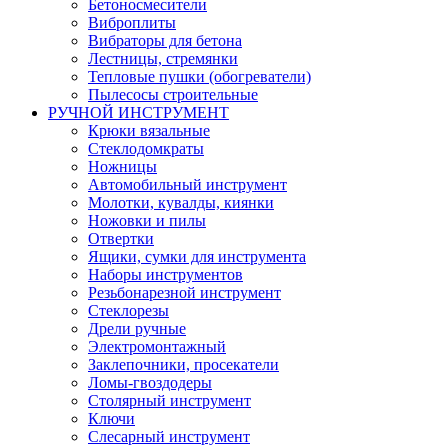
Бетоносмесители
Виброплиты
Вибраторы для бетона
Лестницы, стремянки
Тепловые пушки (обогреватели)
Пылесосы строительные
РУЧНОЙ ИНСТРУМЕНТ
Крюки вязальные
Стеклодомкраты
Ножницы
Автомобильный инструмент
Молотки, кувалды, киянки
Ножовки и пилы
Отвертки
Ящики, сумки для инструмента
Наборы инструментов
Резьбонарезной инструмент
Стеклорезы
Дрели ручные
Электромонтажный
Заклепочники, просекатели
Ломы-гвоздодеры
Столярный инструмент
Ключи
Слесарный инструмент