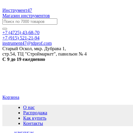
Инструмент47
Магазин инструментов
+7 (4725) 43-68-70
+7 (915) 521-21-94
instrument47@tdprof.com
Старый Оскол, мкр. Дубрава 1,
стр.54, ТЦ "Строймаркет", павильон № 4
С 9 до 19 ежедневно
Корзина
О нас
Распродажа
Как купить
Контакты