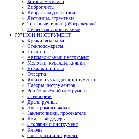
Бетоносмесители
Виброплиты
Вибраторы для бетона
Лестницы, стремянки
Тепловые пушки (обогреватели)
Пылесосы строительные
РУЧНОЙ ИНСТРУМЕНТ
Крюки вязальные
Стеклодомкраты
Ножницы
Автомобильный инструмент
Молотки, кувалды, киянки
Ножовки и пилы
Отвертки
Ящики, сумки для инструмента
Наборы инструментов
Резьбонарезной инструмент
Стеклорезы
Дрели ручные
Электромонтажный
Заклепочники, просекатели
Ломы-гвоздодеры
Столярный инструмент
Ключи
Слесарный инструмент