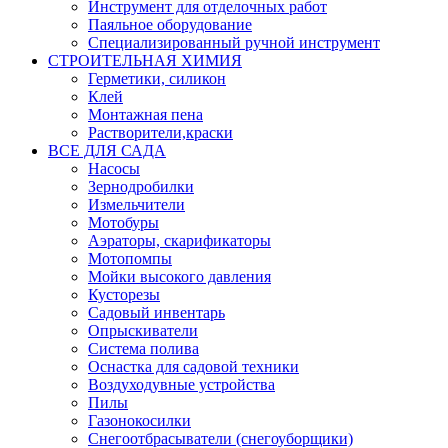
Инструмент для отделочных работ
Паяльное оборудование
Специализированный ручной инструмент
СТРОИТЕЛЬНАЯ ХИМИЯ
Герметики, силикон
Клей
Монтажная пена
Растворители,краски
ВСЕ ДЛЯ САДА
Насосы
Зернодробилки
Измельчители
Мотобуры
Аэраторы, скарификаторы
Мотопомпы
Мойки высокого давления
Кусторезы
Садовый инвентарь
Опрыскиватели
Система полива
Оснастка для садовой техники
Воздуходувные устройства
Пилы
Газонокосилки
Снегоотбрасыватели (снегоуборщики)