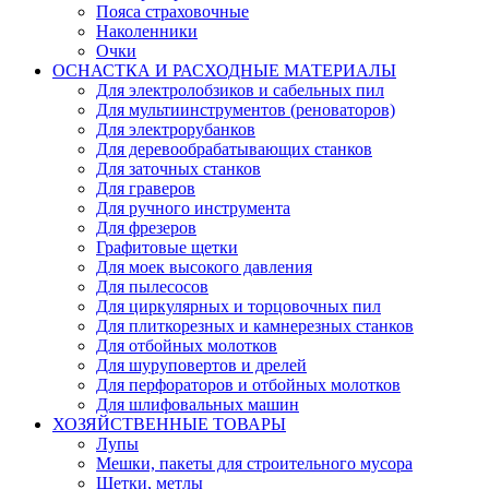
Пояса страховочные
Наколенники
Очки
ОСНАСТКА И РАСХОДНЫЕ МАТЕРИАЛЫ
Для электролобзиков и сабельных пил
Для мультиинструментов (реноваторов)
Для электрорубанков
Для деревообрабатывающих станков
Для заточных станков
Для граверов
Для ручного инструмента
Для фрезеров
Графитовые щетки
Для моек высокого давления
Для пылесосов
Для циркулярных и торцовочных пил
Для плиткорезных и камнерезных станков
Для отбойных молотков
Для шуруповертов и дрелей
Для перфораторов и отбойных молотков
Для шлифовальных машин
ХОЗЯЙСТВЕННЫЕ ТОВАРЫ
Лупы
Мешки, пакеты для строительного мусора
Щетки, метлы