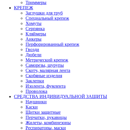
Триммеры
КРЕПЕЖ
Заглушки для труб
Специальный крепеж
Хомуты
Серпянка
Кляймеры
Анкеры
Перфорированный крепеж
Гвозди
Дюбели
Метрический крепеж
Саморезы, шурупы
Скотч, малярная лента
Скобяные изделия
Заклепки
Изолента, фумлента
Проволока
СРЕДСТВА ИНДИВИДУАЛЬНОЙ ЗАЩИТЫ
Наушники
Каски
Щитки защитные
Перчатки, рукавицы
Жилеты, комбинезоны
Респираторы, маски