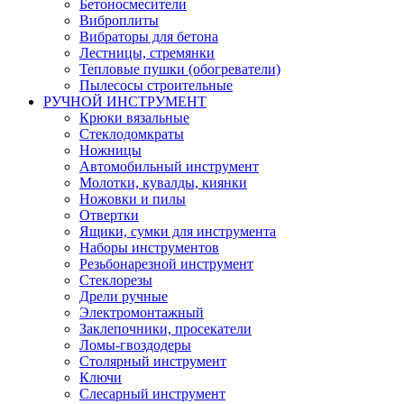
Бетоносмесители
Виброплиты
Вибраторы для бетона
Лестницы, стремянки
Тепловые пушки (обогреватели)
Пылесосы строительные
РУЧНОЙ ИНСТРУМЕНТ
Крюки вязальные
Стеклодомкраты
Ножницы
Автомобильный инструмент
Молотки, кувалды, киянки
Ножовки и пилы
Отвертки
Ящики, сумки для инструмента
Наборы инструментов
Резьбонарезной инструмент
Стеклорезы
Дрели ручные
Электромонтажный
Заклепочники, просекатели
Ломы-гвоздодеры
Столярный инструмент
Ключи
Слесарный инструмент