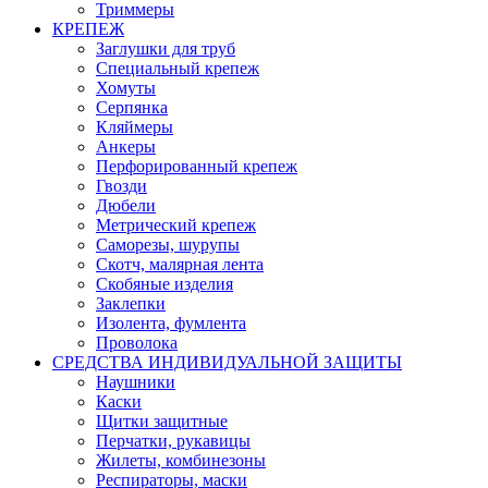
Триммеры
КРЕПЕЖ
Заглушки для труб
Специальный крепеж
Хомуты
Серпянка
Кляймеры
Анкеры
Перфорированный крепеж
Гвозди
Дюбели
Метрический крепеж
Саморезы, шурупы
Скотч, малярная лента
Скобяные изделия
Заклепки
Изолента, фумлента
Проволока
СРЕДСТВА ИНДИВИДУАЛЬНОЙ ЗАЩИТЫ
Наушники
Каски
Щитки защитные
Перчатки, рукавицы
Жилеты, комбинезоны
Респираторы, маски