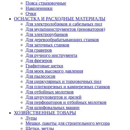
Пояса страховочные
Наколенники
Очки
ОСНАСТКА И РАСХОДНЫЕ МАТЕРИАЛЫ
Для электролобзиков и сабельных пил
Для мультиинструментов (реноваторов)
Для электрорубанков
Для деревообрабатывающих станков
Для заточных станков
Для граверов
Для ручного инструмента
Для фрезеров
Графитовые щетки
Для моек высокого давления
Для пылесосов
Для циркулярных и торцовочных пил
Для плиткорезных и камнерезных станков
Для отбойных молотков
Для шуруповертов и дрелей
Для перфораторов и отбойных молотков
Для шлифовальных машин
ХОЗЯЙСТВЕННЫЕ ТОВАРЫ
Лупы
Мешки, пакеты для строительного мусора
Щетки, метлы