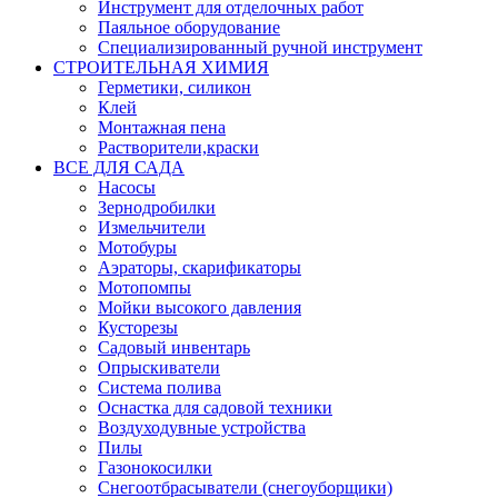
Инструмент для отделочных работ
Паяльное оборудование
Специализированный ручной инструмент
СТРОИТЕЛЬНАЯ ХИМИЯ
Герметики, силикон
Клей
Монтажная пена
Растворители,краски
ВСЕ ДЛЯ САДА
Насосы
Зернодробилки
Измельчители
Мотобуры
Аэраторы, скарификаторы
Мотопомпы
Мойки высокого давления
Кусторезы
Садовый инвентарь
Опрыскиватели
Система полива
Оснастка для садовой техники
Воздуходувные устройства
Пилы
Газонокосилки
Снегоотбрасыватели (снегоуборщики)