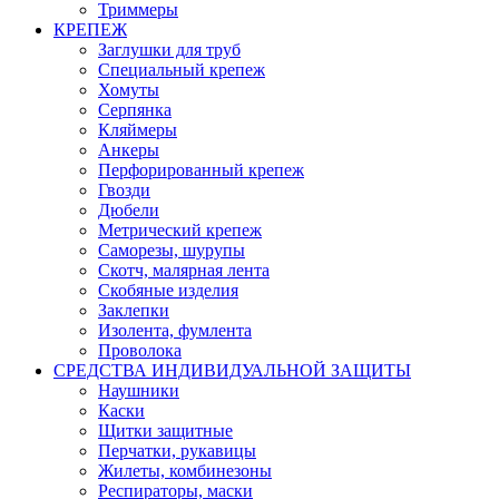
Триммеры
КРЕПЕЖ
Заглушки для труб
Специальный крепеж
Хомуты
Серпянка
Кляймеры
Анкеры
Перфорированный крепеж
Гвозди
Дюбели
Метрический крепеж
Саморезы, шурупы
Скотч, малярная лента
Скобяные изделия
Заклепки
Изолента, фумлента
Проволока
СРЕДСТВА ИНДИВИДУАЛЬНОЙ ЗАЩИТЫ
Наушники
Каски
Щитки защитные
Перчатки, рукавицы
Жилеты, комбинезоны
Респираторы, маски