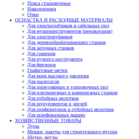
Пояса страховочные
Наколенники
Очки
ОСНАСТКА И РАСХОДНЫЕ МАТЕРИАЛЫ
Для электролобзиков и сабельных пил
Для мультиинструментов (реноваторов)
Для электрорубанков
Для деревообрабатывающих станков
Для заточных станков
Для граверов
Для ручного инструмента
Для фрезеров
Графитовые щетки
Для моек высокого давления
Для пылесосов
Для циркулярных и торцовочных пил
Для плиткорезных и камнерезных станков
Для отбойных молотков
Для шуруповертов и дрелей
Для перфораторов и отбойных молотков
Для шлифовальных машин
ХОЗЯЙСТВЕННЫЕ ТОВАРЫ
Лупы
Мешки, пакеты для строительного мусора
Щетки, метлы