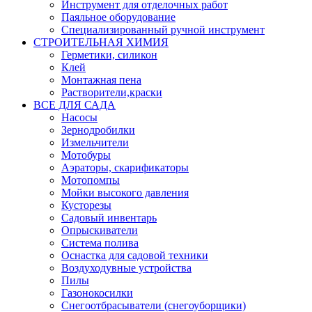
Инструмент для отделочных работ
Паяльное оборудование
Специализированный ручной инструмент
СТРОИТЕЛЬНАЯ ХИМИЯ
Герметики, силикон
Клей
Монтажная пена
Растворители,краски
ВСЕ ДЛЯ САДА
Насосы
Зернодробилки
Измельчители
Мотобуры
Аэраторы, скарификаторы
Мотопомпы
Мойки высокого давления
Кусторезы
Садовый инвентарь
Опрыскиватели
Система полива
Оснастка для садовой техники
Воздуходувные устройства
Пилы
Газонокосилки
Снегоотбрасыватели (снегоуборщики)