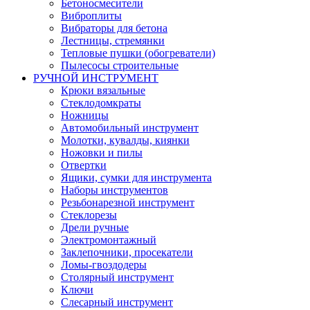
Бетоносмесители
Виброплиты
Вибраторы для бетона
Лестницы, стремянки
Тепловые пушки (обогреватели)
Пылесосы строительные
РУЧНОЙ ИНСТРУМЕНТ
Крюки вязальные
Стеклодомкраты
Ножницы
Автомобильный инструмент
Молотки, кувалды, киянки
Ножовки и пилы
Отвертки
Ящики, сумки для инструмента
Наборы инструментов
Резьбонарезной инструмент
Стеклорезы
Дрели ручные
Электромонтажный
Заклепочники, просекатели
Ломы-гвоздодеры
Столярный инструмент
Ключи
Слесарный инструмент