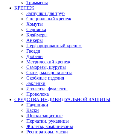
Триммеры
КРЕПЕЖ
Заглушки для труб
Специальный крепеж
Хомуты
Серпянка
Кляймеры
Анкеры
Перфорированный крепеж
Гвозди
Дюбели
Метрический крепеж
Саморезы, шурупы
Скотч, малярная лента
Скобяные изделия
Заклепки
Изолента, фумлента
Проволока
СРЕДСТВА ИНДИВИДУАЛЬНОЙ ЗАЩИТЫ
Наушники
Каски
Щитки защитные
Перчатки, рукавицы
Жилеты, комбинезоны
Респираторы, маски