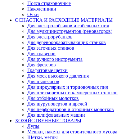
Пояса страховочные
Наколенники
Очки
ОСНАСТКА И РАСХОДНЫЕ МАТЕРИАЛЫ
Для электролобзиков и сабельных пил
Для мультиинструментов (реноваторов)
Для электрорубанков
Для деревообрабатывающих станков
Для заточных станков
Для граверов
Для ручного инструмента
Для фрезеров
Графитовые щетки
Для моек высокого давления
Для пылесосов
Для циркулярных и торцовочных пил
Для плиткорезных и камнерезных станков
Для отбойных молотков
Для шуруповертов и дрелей
Для перфораторов и отбойных молотков
Для шлифовальных машин
ХОЗЯЙСТВЕННЫЕ ТОВАРЫ
Лупы
Мешки, пакеты для строительного мусора
Щетки, метлы