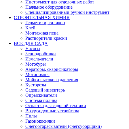
Инструмент для отделочных работ
Паяльное оборудование
Специализированный ручной инструмент
СТРОИТЕЛЬНАЯ ХИМИЯ
Герметики, силикон
Клей
Монтажная пена
Растворители,краски
ВСЕ ДЛЯ САДА
Насосы
Зернодробилки
Измельчители
Мотобуры
Аэраторы, скарификаторы
Мотопомпы
Мойки высокого давления
Кусторезы
Садовый инвентарь
Опрыскиватели
Система полива
Оснастка для садовой техники
Воздуходувные устройства
Пилы
Газонокосилки
Снегоотбрасыватели (снегоуборщики)