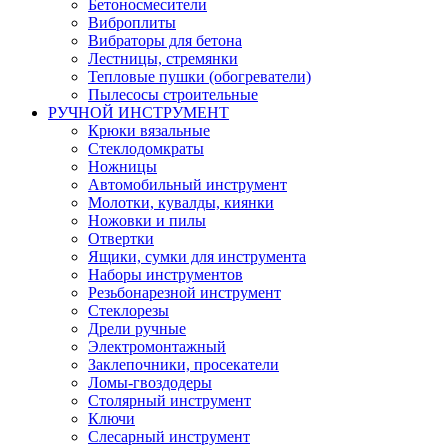
Бетоносмесители
Виброплиты
Вибраторы для бетона
Лестницы, стремянки
Тепловые пушки (обогреватели)
Пылесосы строительные
РУЧНОЙ ИНСТРУМЕНТ
Крюки вязальные
Стеклодомкраты
Ножницы
Автомобильный инструмент
Молотки, кувалды, киянки
Ножовки и пилы
Отвертки
Ящики, сумки для инструмента
Наборы инструментов
Резьбонарезной инструмент
Стеклорезы
Дрели ручные
Электромонтажный
Заклепочники, просекатели
Ломы-гвоздодеры
Столярный инструмент
Ключи
Слесарный инструмент