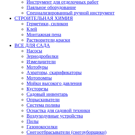
Инструмент для отделочных работ
Паяльное оборудование
Специализированный ручной инструмент
СТРОИТЕЛЬНАЯ ХИМИЯ
Герметики, силикон
Клей
Монтажная пена
Растворители,краски
ВСЕ ДЛЯ САДА
Насосы
Зернодробилки
Измельчители
Мотобуры
Аэраторы, скарификаторы
Мотопомпы
Мойки высокого давления
Кусторезы
Садовый инвентарь
Опрыскиватели
Система полива
Оснастка для садовой техники
Воздуходувные устройства
Пилы
Газонокосилки
Снегоотбрасыватели (снегоуборщики)