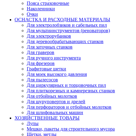
Пояса страховочные
Наколенники
Очки
ОСНАСТКА И РАСХОДНЫЕ МАТЕРИАЛЫ
Для электролобзиков и сабельных пил
Для мультиинструментов (реноваторов)
Для электрорубанков
Для деревообрабатывающих станков
Для заточных станков
Для граверов
Для ручного инструмента
Для фрезеров
Графитовые щетки
Для моек высокого давления
Для пылесосов
Для циркулярных и торцовочных пил
Для плиткорезных и камнерезных станков
Для отбойных молотков
Для шуруповертов и дрелей
Для перфораторов и отбойных молотков
Для шлифовальных машин
ХОЗЯЙСТВЕННЫЕ ТОВАРЫ
Лупы
Мешки, пакеты для строительного мусора
Щетки, метлы