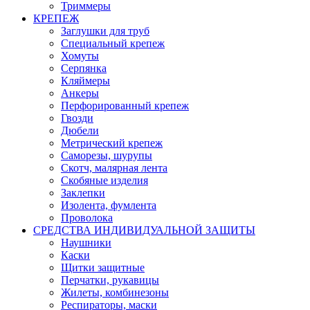
Триммеры
КРЕПЕЖ
Заглушки для труб
Специальный крепеж
Хомуты
Серпянка
Кляймеры
Анкеры
Перфорированный крепеж
Гвозди
Дюбели
Метрический крепеж
Саморезы, шурупы
Скотч, малярная лента
Скобяные изделия
Заклепки
Изолента, фумлента
Проволока
СРЕДСТВА ИНДИВИДУАЛЬНОЙ ЗАЩИТЫ
Наушники
Каски
Щитки защитные
Перчатки, рукавицы
Жилеты, комбинезоны
Респираторы, маски