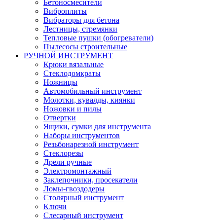
Бетоносмесители
Виброплиты
Вибраторы для бетона
Лестницы, стремянки
Тепловые пушки (обогреватели)
Пылесосы строительные
РУЧНОЙ ИНСТРУМЕНТ
Крюки вязальные
Стеклодомкраты
Ножницы
Автомобильный инструмент
Молотки, кувалды, киянки
Ножовки и пилы
Отвертки
Ящики, сумки для инструмента
Наборы инструментов
Резьбонарезной инструмент
Стеклорезы
Дрели ручные
Электромонтажный
Заклепочники, просекатели
Ломы-гвоздодеры
Столярный инструмент
Ключи
Слесарный инструмент