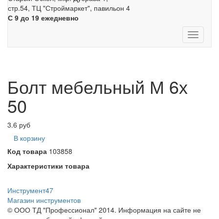
стр.54, ТЦ "Строймаркет", павильон 4
С 9 до 19 ежедневно
Toggle
navigati
Болт мебельный М 6х
50
3.6
руб
В корзину
Код товара
103858
Характеристики товара
Инструмент47
Магазин инструментов
© ООО ТД "Профессионал" 2014. Информация на сайте не