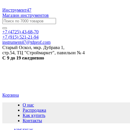
Инструмент47
Магазин инструментов
+7 (4725) 43-68-70
+7 (915) 521-21-94
instrument47@tdprof.com
Старый Оскол, мкр. Дубрава 1,
стр.54, ТЦ "Строймаркет", павильон № 4
С 9 до 19 ежедневно
Корзина
О нас
Распродажа
Как купить
Контакты