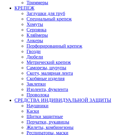
Триммеры
КРЕПЕЖ
Заглушки для труб
Специальный крепеж
Хомуты
Серпянка
Кляймеры
Анкеры
Перфорированный крепеж
Гвозди
Дюбели
Метрический крепеж
Саморезы, шурупы
Скотч, малярная лента
Скобяные изделия
Заклепки
Изолента, фумлента
Проволока
СРЕДСТВА ИНДИВИДУАЛЬНОЙ ЗАЩИТЫ
Наушники
Каски
Щитки защитные
Перчатки, рукавицы
Жилеты, комбинезоны
Респираторы, маски