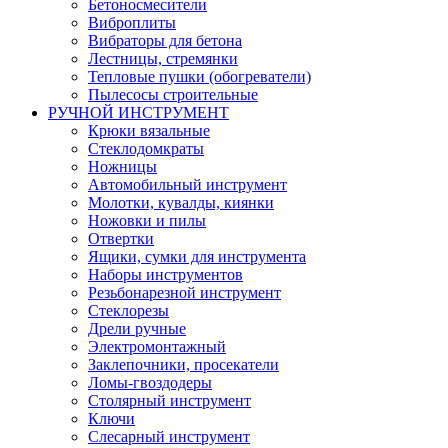
Бетоносмесители
Виброплиты
Вибраторы для бетона
Лестницы, стремянки
Тепловые пушки (обогреватели)
Пылесосы строительные
РУЧНОЙ ИНСТРУМЕНТ
Крюки вязальные
Стеклодомкраты
Ножницы
Автомобильный инструмент
Молотки, кувалды, киянки
Ножовки и пилы
Отвертки
Ящики, сумки для инструмента
Наборы инструментов
Резьбонарезной инструмент
Стеклорезы
Дрели ручные
Электромонтажный
Заклепочники, просекатели
Ломы-гвоздодеры
Столярный инструмент
Ключи
Слесарный инструмент