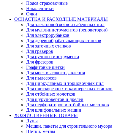
Пояса страховочные
Наколенники
Очки
ОСНАСТКА И РАСХОДНЫЕ МАТЕРИАЛЫ
Для электролобзиков и сабельных пил
Для мультиинструментов (реноваторов)
Для электрорубанков
Для деревообрабатывающих станков
Для заточных станков
Для граверов
Для ручного инструмента
Для фрезеров
Графитовые щетки
Для моек высокого давления
Для пылесосов
Для циркулярных и торцовочных пил
Для плиткорезных и камнерезных станков
Для отбойных молотков
Для шуруповертов и дрелей
Для перфораторов и отбойных молотков
Для шлифовальных машин
ХОЗЯЙСТВЕННЫЕ ТОВАРЫ
Лупы
Мешки, пакеты для строительного мусора
Щетки, метлы