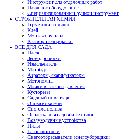
Инструмент для отделочных работ
Паяльное оборудование
Специализированный ручной инструмент
СТРОИТЕЛЬНАЯ ХИМИЯ
Герметики, силикон
Клей
Монтажная пена
Растворители,краски
ВСЕ ДЛЯ САДА
Насосы
Зернодробилки
Измельчители
Мотобуры
Аэраторы, скарификаторы
Мотопомпы
Мойки высокого давления
Кусторезы
Садовый инвентарь
Опрыскиватели
Система полива
Оснастка для садовой техники
Воздуходувные устройства
Пилы
Газонокосилки
Снегоотбрасыватели (снегоуборщики)