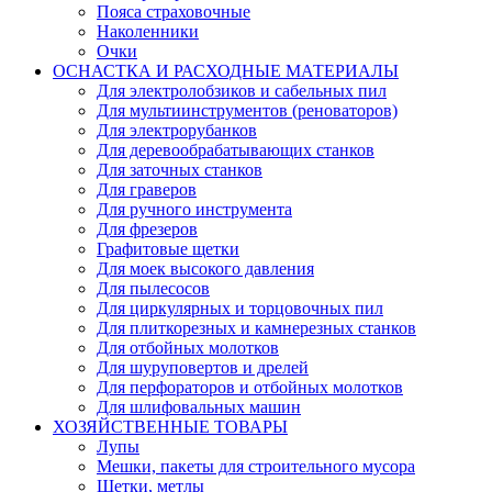
Пояса страховочные
Наколенники
Очки
ОСНАСТКА И РАСХОДНЫЕ МАТЕРИАЛЫ
Для электролобзиков и сабельных пил
Для мультиинструментов (реноваторов)
Для электрорубанков
Для деревообрабатывающих станков
Для заточных станков
Для граверов
Для ручного инструмента
Для фрезеров
Графитовые щетки
Для моек высокого давления
Для пылесосов
Для циркулярных и торцовочных пил
Для плиткорезных и камнерезных станков
Для отбойных молотков
Для шуруповертов и дрелей
Для перфораторов и отбойных молотков
Для шлифовальных машин
ХОЗЯЙСТВЕННЫЕ ТОВАРЫ
Лупы
Мешки, пакеты для строительного мусора
Щетки, метлы