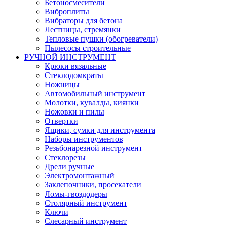
Бетоносмесители
Виброплиты
Вибраторы для бетона
Лестницы, стремянки
Тепловые пушки (обогреватели)
Пылесосы строительные
РУЧНОЙ ИНСТРУМЕНТ
Крюки вязальные
Стеклодомкраты
Ножницы
Автомобильный инструмент
Молотки, кувалды, киянки
Ножовки и пилы
Отвертки
Ящики, сумки для инструмента
Наборы инструментов
Резьбонарезной инструмент
Стеклорезы
Дрели ручные
Электромонтажный
Заклепочники, просекатели
Ломы-гвоздодеры
Столярный инструмент
Ключи
Слесарный инструмент