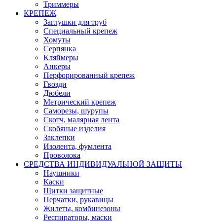
Триммеры
КРЕПЕЖ
Заглушки для труб
Специальный крепеж
Хомуты
Серпянка
Кляймеры
Анкеры
Перфорированный крепеж
Гвозди
Дюбели
Метрический крепеж
Саморезы, шурупы
Скотч, малярная лента
Скобяные изделия
Заклепки
Изолента, фумлента
Проволока
СРЕДСТВА ИНДИВИДУАЛЬНОЙ ЗАЩИТЫ
Наушники
Каски
Щитки защитные
Перчатки, рукавицы
Жилеты, комбинезоны
Респираторы, маски