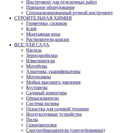
Инструмент для отделочных работ
Паяльное оборудование
Специализированный ручной инструмент
СТРОИТЕЛЬНАЯ ХИМИЯ
Герметики, силикон
Клей
Монтажная пена
Растворители,краски
ВСЕ ДЛЯ САДА
Насосы
Зернодробилки
Измельчители
Мотобуры
Аэраторы, скарификаторы
Мотопомпы
Мойки высокого давления
Кусторезы
Садовый инвентарь
Опрыскиватели
Система полива
Оснастка для садовой техники
Воздуходувные устройства
Пилы
Газонокосилки
Снегоотбрасыватели (снегоуборщики)