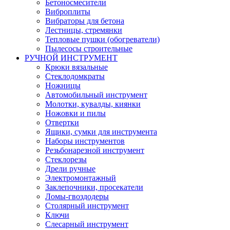
Бетоносмесители
Виброплиты
Вибраторы для бетона
Лестницы, стремянки
Тепловые пушки (обогреватели)
Пылесосы строительные
РУЧНОЙ ИНСТРУМЕНТ
Крюки вязальные
Стеклодомкраты
Ножницы
Автомобильный инструмент
Молотки, кувалды, киянки
Ножовки и пилы
Отвертки
Ящики, сумки для инструмента
Наборы инструментов
Резьбонарезной инструмент
Стеклорезы
Дрели ручные
Электромонтажный
Заклепочники, просекатели
Ломы-гвоздодеры
Столярный инструмент
Ключи
Слесарный инструмент