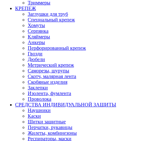
Триммеры
КРЕПЕЖ
Заглушки для труб
Специальный крепеж
Хомуты
Серпянка
Кляймеры
Анкеры
Перфорированный крепеж
Гвозди
Дюбели
Метрический крепеж
Саморезы, шурупы
Скотч, малярная лента
Скобяные изделия
Заклепки
Изолента, фумлента
Проволока
СРЕДСТВА ИНДИВИДУАЛЬНОЙ ЗАЩИТЫ
Наушники
Каски
Щитки защитные
Перчатки, рукавицы
Жилеты, комбинезоны
Респираторы, маски