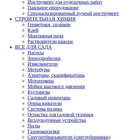
Инструмент для отделочных работ
Паяльное оборудование
Специализированный ручной инструмент
СТРОИТЕЛЬНАЯ ХИМИЯ
Герметики, силикон
Клей
Монтажная пена
Растворители,краски
ВСЕ ДЛЯ САДА
Насосы
Зернодробилки
Измельчители
Мотобуры
Аэраторы, скарификаторы
Мотопомпы
Мойки высокого давления
Кусторезы
Садовый инвентарь
Опрыскиватели
Система полива
Оснастка для садовой техники
Воздуходувные устройства
Пилы
Газонокосилки
Снегоотбрасыватели (снегоуборщики)