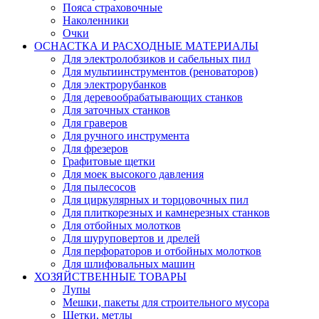
Пояса страховочные
Наколенники
Очки
ОСНАСТКА И РАСХОДНЫЕ МАТЕРИАЛЫ
Для электролобзиков и сабельных пил
Для мультиинструментов (реноваторов)
Для электрорубанков
Для деревообрабатывающих станков
Для заточных станков
Для граверов
Для ручного инструмента
Для фрезеров
Графитовые щетки
Для моек высокого давления
Для пылесосов
Для циркулярных и торцовочных пил
Для плиткорезных и камнерезных станков
Для отбойных молотков
Для шуруповертов и дрелей
Для перфораторов и отбойных молотков
Для шлифовальных машин
ХОЗЯЙСТВЕННЫЕ ТОВАРЫ
Лупы
Мешки, пакеты для строительного мусора
Щетки, метлы