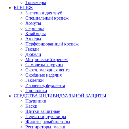
Триммеры
КРЕПЕЖ
Заглушки для труб
Специальный крепеж
Хомуты
Серпянка
Кляймеры
Анкеры
Перфорированный крепеж
Гвозди
Дюбели
Метрический крепеж
Саморезы, шурупы
Скотч, малярная лента
Скобяные изделия
Заклепки
Изолента, фумлента
Проволока
СРЕДСТВА ИНДИВИДУАЛЬНОЙ ЗАЩИТЫ
Наушники
Каски
Щитки защитные
Перчатки, рукавицы
Жилеты, комбинезоны
Респираторы, маски