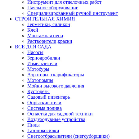
Инструмент для отделочных работ
Паяльное оборудование
Специализированный ручной инструмент
СТРОИТЕЛЬНАЯ ХИМИЯ
Герметики, силикон
Клей
Монтажная пена
Растворители,краски
ВСЕ ДЛЯ САДА
Насосы
Зернодробилки
Измельчители
Мотобуры
Аэраторы, скарификаторы
Мотопомпы
Мойки высокого давления
Кусторезы
Садовый инвентарь
Опрыскиватели
Система полива
Оснастка для садовой техники
Воздуходувные устройства
Пилы
Газонокосилки
Снегоотбрасыватели (снегоуборщики)