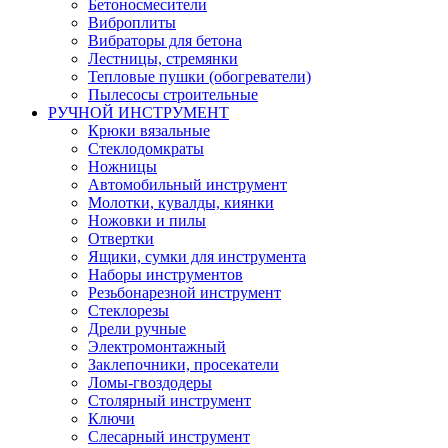
Бетоносмесители
Виброплиты
Вибраторы для бетона
Лестницы, стремянки
Тепловые пушки (обогреватели)
Пылесосы строительные
РУЧНОЙ ИНСТРУМЕНТ
Крюки вязальные
Стеклодомкраты
Ножницы
Автомобильный инструмент
Молотки, кувалды, киянки
Ножовки и пилы
Отвертки
Ящики, сумки для инструмента
Наборы инструментов
Резьбонарезной инструмент
Стеклорезы
Дрели ручные
Электромонтажный
Заклепочники, просекатели
Ломы-гвоздодеры
Столярный инструмент
Ключи
Слесарный инструмент