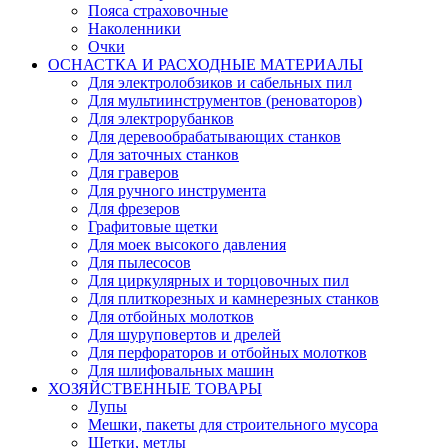
Пояса страховочные
Наколенники
Очки
ОСНАСТКА И РАСХОДНЫЕ МАТЕРИАЛЫ
Для электролобзиков и сабельных пил
Для мультиинструментов (реноваторов)
Для электрорубанков
Для деревообрабатывающих станков
Для заточных станков
Для граверов
Для ручного инструмента
Для фрезеров
Графитовые щетки
Для моек высокого давления
Для пылесосов
Для циркулярных и торцовочных пил
Для плиткорезных и камнерезных станков
Для отбойных молотков
Для шуруповертов и дрелей
Для перфораторов и отбойных молотков
Для шлифовальных машин
ХОЗЯЙСТВЕННЫЕ ТОВАРЫ
Лупы
Мешки, пакеты для строительного мусора
Щетки, метлы