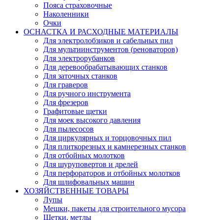
Пояса страховочные
Наколенники
Очки
ОСНАСТКА И РАСХОДНЫЕ МАТЕРИАЛЫ
Для электролобзиков и сабельных пил
Для мультиинструментов (реноваторов)
Для электрорубанков
Для деревообрабатывающих станков
Для заточных станков
Для граверов
Для ручного инструмента
Для фрезеров
Графитовые щетки
Для моек высокого давления
Для пылесосов
Для циркулярных и торцовочных пил
Для плиткорезных и камнерезных станков
Для отбойных молотков
Для шуруповертов и дрелей
Для перфораторов и отбойных молотков
Для шлифовальных машин
ХОЗЯЙСТВЕННЫЕ ТОВАРЫ
Лупы
Мешки, пакеты для строительного мусора
Щетки, метлы