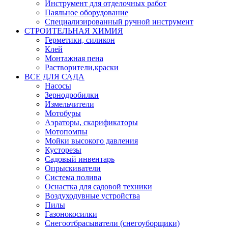
Инструмент для отделочных работ
Паяльное оборудование
Специализированный ручной инструмент
СТРОИТЕЛЬНАЯ ХИМИЯ
Герметики, силикон
Клей
Монтажная пена
Растворители,краски
ВСЕ ДЛЯ САДА
Насосы
Зернодробилки
Измельчители
Мотобуры
Аэраторы, скарификаторы
Мотопомпы
Мойки высокого давления
Кусторезы
Садовый инвентарь
Опрыскиватели
Система полива
Оснастка для садовой техники
Воздуходувные устройства
Пилы
Газонокосилки
Снегоотбрасыватели (снегоуборщики)