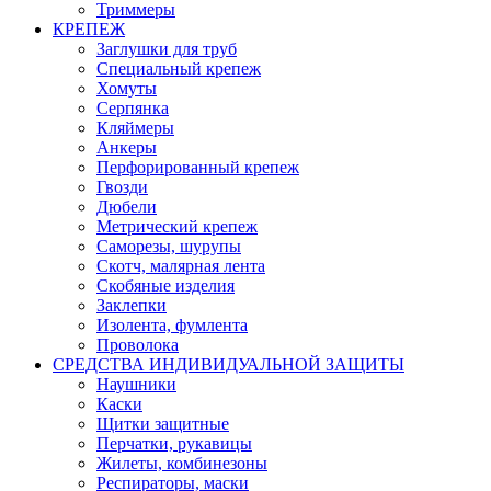
Триммеры
КРЕПЕЖ
Заглушки для труб
Специальный крепеж
Хомуты
Серпянка
Кляймеры
Анкеры
Перфорированный крепеж
Гвозди
Дюбели
Метрический крепеж
Саморезы, шурупы
Скотч, малярная лента
Скобяные изделия
Заклепки
Изолента, фумлента
Проволока
СРЕДСТВА ИНДИВИДУАЛЬНОЙ ЗАЩИТЫ
Наушники
Каски
Щитки защитные
Перчатки, рукавицы
Жилеты, комбинезоны
Респираторы, маски