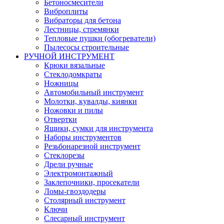
Бетоносмесители
Виброплиты
Вибраторы для бетона
Лестницы, стремянки
Тепловые пушки (обогреватели)
Пылесосы строительные
РУЧНОЙ ИНСТРУМЕНТ
Крюки вязальные
Стеклодомкраты
Ножницы
Автомобильный инструмент
Молотки, кувалды, киянки
Ножовки и пилы
Отвертки
Ящики, сумки для инструмента
Наборы инструментов
Резьбонарезной инструмент
Стеклорезы
Дрели ручные
Электромонтажный
Заклепочники, просекатели
Ломы-гвоздодеры
Столярный инструмент
Ключи
Слесарный инструмент