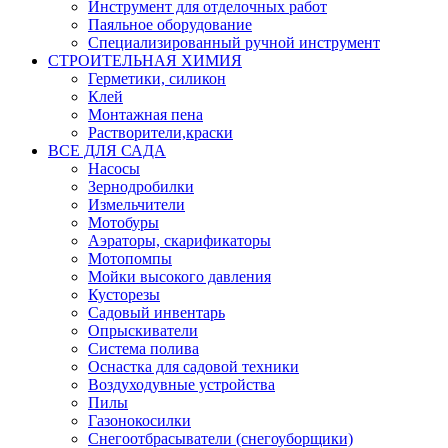
Инструмент для отделочных работ
Паяльное оборудование
Специализированный ручной инструмент
СТРОИТЕЛЬНАЯ ХИМИЯ
Герметики, силикон
Клей
Монтажная пена
Растворители,краски
ВСЕ ДЛЯ САДА
Насосы
Зернодробилки
Измельчители
Мотобуры
Аэраторы, скарификаторы
Мотопомпы
Мойки высокого давления
Кусторезы
Садовый инвентарь
Опрыскиватели
Система полива
Оснастка для садовой техники
Воздуходувные устройства
Пилы
Газонокосилки
Снегоотбрасыватели (снегоуборщики)