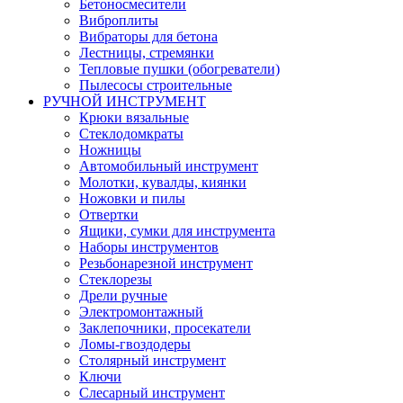
Бетоносмесители
Виброплиты
Вибраторы для бетона
Лестницы, стремянки
Тепловые пушки (обогреватели)
Пылесосы строительные
РУЧНОЙ ИНСТРУМЕНТ
Крюки вязальные
Стеклодомкраты
Ножницы
Автомобильный инструмент
Молотки, кувалды, киянки
Ножовки и пилы
Отвертки
Ящики, сумки для инструмента
Наборы инструментов
Резьбонарезной инструмент
Стеклорезы
Дрели ручные
Электромонтажный
Заклепочники, просекатели
Ломы-гвоздодеры
Столярный инструмент
Ключи
Слесарный инструмент