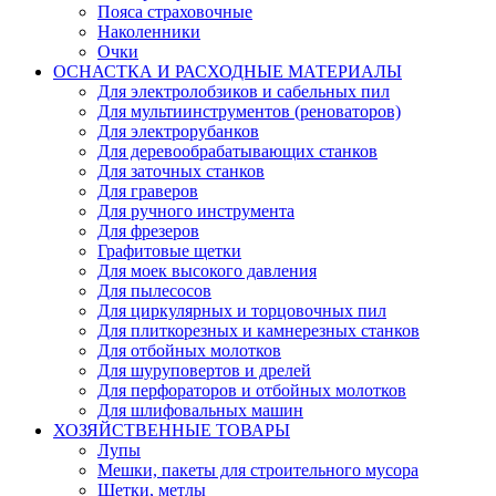
Пояса страховочные
Наколенники
Очки
ОСНАСТКА И РАСХОДНЫЕ МАТЕРИАЛЫ
Для электролобзиков и сабельных пил
Для мультиинструментов (реноваторов)
Для электрорубанков
Для деревообрабатывающих станков
Для заточных станков
Для граверов
Для ручного инструмента
Для фрезеров
Графитовые щетки
Для моек высокого давления
Для пылесосов
Для циркулярных и торцовочных пил
Для плиткорезных и камнерезных станков
Для отбойных молотков
Для шуруповертов и дрелей
Для перфораторов и отбойных молотков
Для шлифовальных машин
ХОЗЯЙСТВЕННЫЕ ТОВАРЫ
Лупы
Мешки, пакеты для строительного мусора
Щетки, метлы