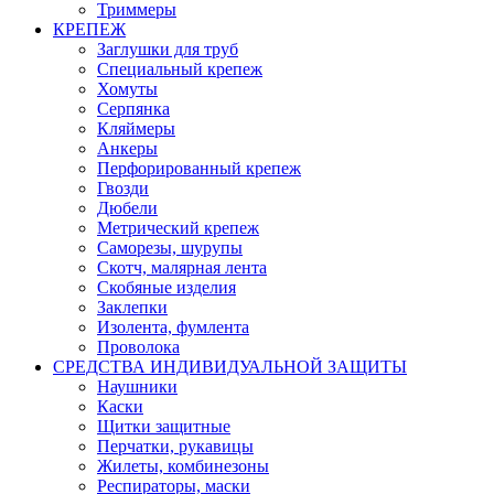
Триммеры
КРЕПЕЖ
Заглушки для труб
Специальный крепеж
Хомуты
Серпянка
Кляймеры
Анкеры
Перфорированный крепеж
Гвозди
Дюбели
Метрический крепеж
Саморезы, шурупы
Скотч, малярная лента
Скобяные изделия
Заклепки
Изолента, фумлента
Проволока
СРЕДСТВА ИНДИВИДУАЛЬНОЙ ЗАЩИТЫ
Наушники
Каски
Щитки защитные
Перчатки, рукавицы
Жилеты, комбинезоны
Респираторы, маски