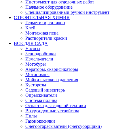
Инструмент для отделочных работ
Паяльное оборудование
Специализированный ручной инструмент
СТРОИТЕЛЬНАЯ ХИМИЯ
Герметики, силикон
Клей
Монтажная пена
Растворители,краски
ВСЕ ДЛЯ САДА
Насосы
Зернодробилки
Измельчители
Мотобуры
Аэраторы, скарификаторы
Мотопомпы
Мойки высокого давления
Кусторезы
Садовый инвентарь
Опрыскиватели
Система полива
Оснастка для садовой техники
Воздуходувные устройства
Пилы
Газонокосилки
Снегоотбрасыватели (снегоуборщики)