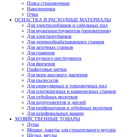
Пояса страховочные
Наколенники
Очки
ОСНАСТКА И РАСХОДНЫЕ МАТЕРИАЛЫ
Для электролобзиков и сабельных пил
Для мультиинструментов (реноваторов)
Для электрорубанков
Для деревообрабатывающих станков
Для заточных станков
Для граверов
Для ручного инструмента
Для фрезеров
Графитовые щетки
Для моек высокого давления
Для пылесосов
Для циркулярных и торцовочных пил
Для плиткорезных и камнерезных станков
Для отбойных молотков
Для шуруповертов и дрелей
Для перфораторов и отбойных молотков
Для шлифовальных машин
ХОЗЯЙСТВЕННЫЕ ТОВАРЫ
Лупы
Мешки, пакеты для строительного мусора
Щетки, метлы