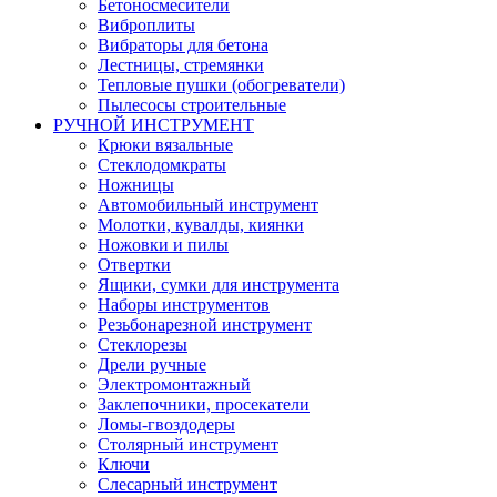
Бетоносмесители
Виброплиты
Вибраторы для бетона
Лестницы, стремянки
Тепловые пушки (обогреватели)
Пылесосы строительные
РУЧНОЙ ИНСТРУМЕНТ
Крюки вязальные
Стеклодомкраты
Ножницы
Автомобильный инструмент
Молотки, кувалды, киянки
Ножовки и пилы
Отвертки
Ящики, сумки для инструмента
Наборы инструментов
Резьбонарезной инструмент
Стеклорезы
Дрели ручные
Электромонтажный
Заклепочники, просекатели
Ломы-гвоздодеры
Столярный инструмент
Ключи
Слесарный инструмент