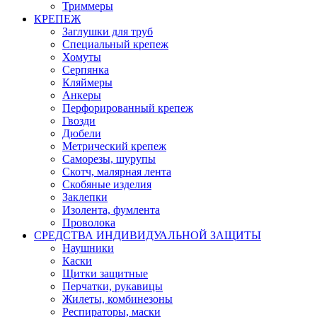
Триммеры
КРЕПЕЖ
Заглушки для труб
Специальный крепеж
Хомуты
Серпянка
Кляймеры
Анкеры
Перфорированный крепеж
Гвозди
Дюбели
Метрический крепеж
Саморезы, шурупы
Скотч, малярная лента
Скобяные изделия
Заклепки
Изолента, фумлента
Проволока
СРЕДСТВА ИНДИВИДУАЛЬНОЙ ЗАЩИТЫ
Наушники
Каски
Щитки защитные
Перчатки, рукавицы
Жилеты, комбинезоны
Респираторы, маски