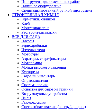
Инструмент для отделочных работ
Паяльное оборудование
Специализированный ручной инструмент
СТРОИТЕЛЬНАЯ ХИМИЯ
Герметики, силикон
Клей
Монтажная пена
Растворители,краски
ВСЕ ДЛЯ САДА
Насосы
Зернодробилки
Измельчители
Мотобуры
Аэраторы, скарификаторы
Мотопомпы
Мойки высокого давления
Кусторезы
Садовый инвентарь
Опрыскиватели
Система полива
Оснастка для садовой техники
Воздуходувные устройства
Пилы
Газонокосилки
Снегоотбрасыватели (снегоуборщики)