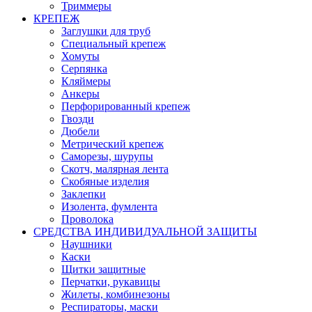
Триммеры
КРЕПЕЖ
Заглушки для труб
Специальный крепеж
Хомуты
Серпянка
Кляймеры
Анкеры
Перфорированный крепеж
Гвозди
Дюбели
Метрический крепеж
Саморезы, шурупы
Скотч, малярная лента
Скобяные изделия
Заклепки
Изолента, фумлента
Проволока
СРЕДСТВА ИНДИВИДУАЛЬНОЙ ЗАЩИТЫ
Наушники
Каски
Щитки защитные
Перчатки, рукавицы
Жилеты, комбинезоны
Респираторы, маски