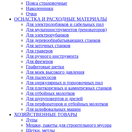
Пояса страховочные
Наколенники
Очки
ОСНАСТКА И РАСХОДНЫЕ МАТЕРИАЛЫ
Для электролобзиков и сабельных пил
Для мультиинструментов (реноваторов)
Для электрорубанков
Для деревообрабатывающих станков
Для заточных станков
Для граверов
Для ручного инструмента
Для фрезеров
Графитовые щетки
Для моек высокого давления
Для пылесосов
Для циркулярных и торцовочных пил
Для плиткорезных и камнерезных станков
Для отбойных молотков
Для шуруповертов и дрелей
Для перфораторов и отбойных молотков
Для шлифовальных машин
ХОЗЯЙСТВЕННЫЕ ТОВАРЫ
Лупы
Мешки, пакеты для строительного мусора
Щетки, метлы