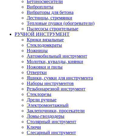
Бетоносмесители
Виброплиты
Вибраторы для бетона
Лестницы, стремянки
Тепловые пушки (обогреватели)
Пылесосы строительные
РУЧНОЙ ИНСТРУМЕНТ
Крюки вязальные
Стеклодомкраты
Ножницы
Автомобильный инструмент
Молотки, кувалды, киянки
Ножовки и пилы
Отвертки
Ящики, сумки для инструмента
Наборы инструментов
Резьбонарезной инструмент
Стеклорезы
Дрели ручные
Электромонтажный
Заклепочники, просекатели
Ломы-гвоздодеры
Столярный инструмент
Ключи
Слесарный инструмент