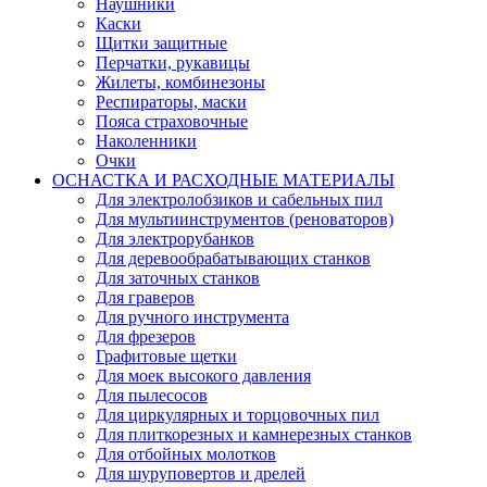
Наушники
Каски
Щитки защитные
Перчатки, рукавицы
Жилеты, комбинезоны
Респираторы, маски
Пояса страховочные
Наколенники
Очки
ОСНАСТКА И РАСХОДНЫЕ МАТЕРИАЛЫ
Для электролобзиков и сабельных пил
Для мультиинструментов (реноваторов)
Для электрорубанков
Для деревообрабатывающих станков
Для заточных станков
Для граверов
Для ручного инструмента
Для фрезеров
Графитовые щетки
Для моек высокого давления
Для пылесосов
Для циркулярных и торцовочных пил
Для плиткорезных и камнерезных станков
Для отбойных молотков
Для шуруповертов и дрелей