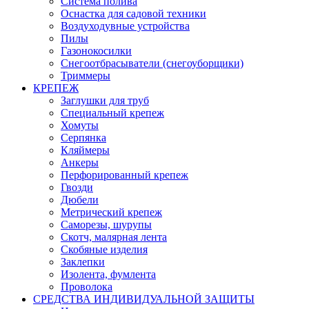
Система полива
Оснастка для садовой техники
Воздуходувные устройства
Пилы
Газонокосилки
Снегоотбрасыватели (снегоуборщики)
Триммеры
КРЕПЕЖ
Заглушки для труб
Специальный крепеж
Хомуты
Серпянка
Кляймеры
Анкеры
Перфорированный крепеж
Гвозди
Дюбели
Метрический крепеж
Саморезы, шурупы
Скотч, малярная лента
Скобяные изделия
Заклепки
Изолента, фумлента
Проволока
СРЕДСТВА ИНДИВИДУАЛЬНОЙ ЗАЩИТЫ